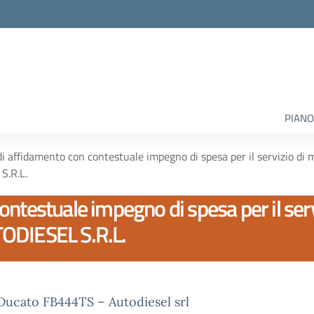
PIANO
di affidamento con contestuale impegno di spesa per il servizio di
S.R.L.
ontestuale impegno di spesa per il ser
TODIESEL S.R.L.
ucato FB444TS – Autodiesel srl