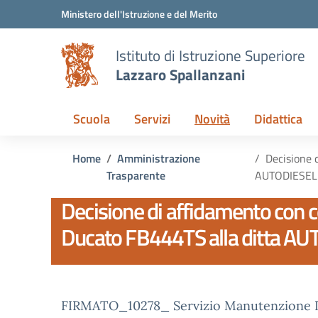
Vai ai contenuti
Vai al menu di navigazione
Vai al footer
Ministero dell'Istruzione e del Merito
Istituto di Istruzione Superiore
Lazzaro Spallanzani
Scuola
Servizi
Novità
Didattica
Home
Amministrazione
Decisione 
Trasparente
AUTODIESEL 
Decisione di affidamento con c
Ducato FB444TS alla ditta AU
FIRMATO_10278_ Servizio Manutenzione D