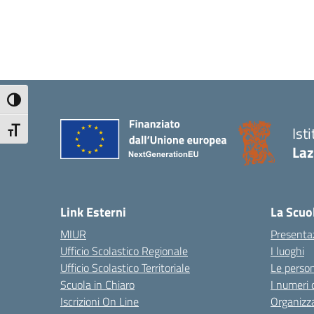
Attiva/disattiva alto contrasto
Ist
Attiva/disattiva dimensione testo
Laz
Link Esterni
La Scuo
MIUR
Presenta
Ufficio Scolastico Regionale
I luoghi
Ufficio Scolastico Territoriale
Le perso
Scuola in Chiaro
I numeri 
Iscrizioni On Line
Organizz