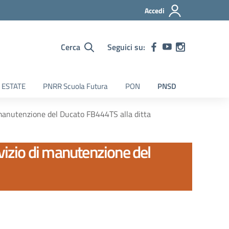
Accedi
Cerca
Seguici su:
 ESTATE
PNRR Scuola Futura
PON
PNSD
 manutenzione del Ducato FB444TS alla ditta
vizio di manutenzione del