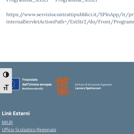
https://www.serviziocontrattipubblici.it/SPInApp/it/p
internalServletActionPath=/ExtStr2/do/Front/Program
Attiva/disattiva alto contrasto
Istituto di Istruzione Superiore
Attiva/disattiva dimensione testo
Lazzaro Spallanzani
Link Esterni
MIUR
Ufficio Scolastico Regionale