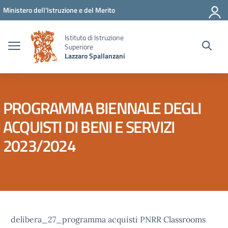
Vai ai contenuti
Vai al menu di navigazione
Vai al footer
Ministero dell'Istruzione e del Merito
Istituto di Istruzione
Superiore
Lazzaro Spallanzani
PROGRAMMA BIENNALE DEGLI
ACQUISTI DI BENI E SERVIZI
2023/2024
delibera_27_programma acquisti PNRR Classrooms