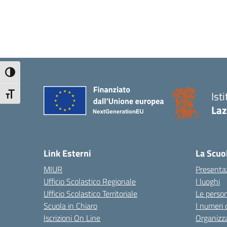
Attiva/disattiva alto contrasto
Ist
Attiva/disattiva dimensione testo
Laz
Link Esterni
La Scuo
MIUR
Presenta
Ufficio Scolastico Regionale
I luoghi
Ufficio Scolastico Territoriale
Le perso
Scuola in Chiaro
I numeri 
Iscrizioni On Line
Organizz