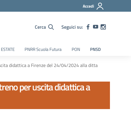
Accedi
Cerca
Seguici su:
 ESTATE
PNRR Scuola Futura
PON
PNSD
scita didattica a Firenze del 24/04/2024 alla ditta
treno per uscita didattica a