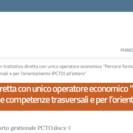
PIANO
trattativa diretta con unico operatore economico “Percorsi formati
ali e per l’orientamento (PCTO) all’estero”
retta con unico operatore economico “
 le competenze trasversali e per l’orie
orto gestionale PCTO.docx-1