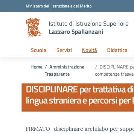
Vai ai contenuti
Vai al menu di navigazione
Vai al footer
Ministero dell'Istruzione e del Merito
Istituto di Istruzione Superiore
Lazzaro Spallanzani
Scuola
Servizi
Novità
Didattica
Home
Amministrazione
DISCIPLINARE per 
Trasparente
competenze trasvers
DISCIPLINARE per trattativa di
lingua straniera e percorsi per
FIRMATO_disciplinare archilabo per supp