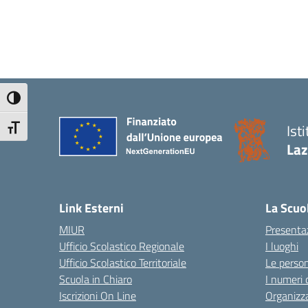
Attiva/disattiva alto contrasto
Ist
Attiva/disattiva dimensione testo
Laz
Link Esterni
La Scuo
MIUR
Presenta
Ufficio Scolastico Regionale
I luoghi
Ufficio Scolastico Territoriale
Le perso
Scuola in Chiaro
I numeri 
Iscrizioni On Line
Organizz