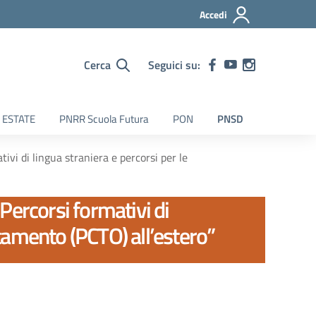
Accedi
Cerca
Seguici su:
 ESTATE
PNRR Scuola Futura
PON
PNSD
vi di lingua straniera e percorsi per le
Percorsi formativi di
ntamento (PCTO) all’estero”