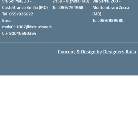
Via Solimei, 23 -
2158 - Vignola (MO)
Via Serre, 200 -
Castelfranco Emilia (MO)
Tel. 059/761968
Montombraro Zocca
Tel. 059/926022
(MO)
Email
Tel. 059/989580
mois011007@istruzione.it
C.F. 80010590364
Concept & Design by Designers Italia