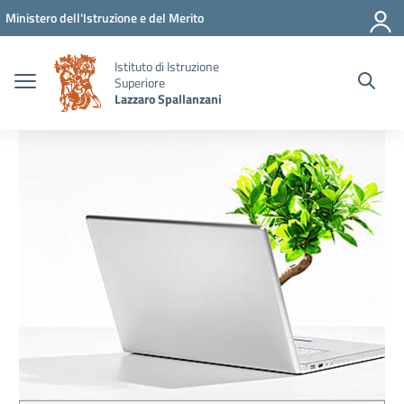
Vai ai contenuti
Vai al menu di navigazione
Vai al footer
Ministero dell'Istruzione e del Merito
Istituto di Istruzione
Superiore
Lazzaro Spallanzani