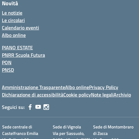
Novità
Le notizie
Le circolari
Calendario eventi
Albo online
PIANO ESTATE
PNRR Scuola Futura
PON
PNSD
Amministrazione Trasparente
Albo online
Privacy Policy
Dichiarazione di accessibilità
Cookie policy
Note legali
Archivio
Seguici su:
Sede centrale di
Sede di Vignola
Sede di Montombraro
Castelfranco Emilia
Via per Sassuolo,
di Zocca