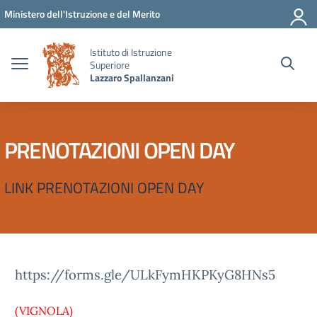
Vai ai contenuti
Vai al menu di navigazione
Vai al footer
Ministero dell'Istruzione e del Merito
Istituto di Istruzione
Superiore
Lazzaro Spallanzani
PRENOTAZIONI OPEN DAY
LINK PRENOTAZIONI OPEN DAY
https://forms.gle/ULkFymHKPKyG8HNs5
(VIGNOLA)