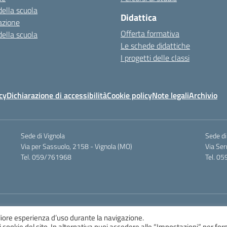
della scuola
Didattica
azione
Offerta formativa
della scuola
Le schede didattiche
I progetti delle classi
cy
Dichiarazione di accessibilità
Cookie policy
Note legali
Archivio
Sede di Vignola
Sede d
Via per Sassuolo, 2158 - Vignola (MO)
Via Se
Tel. 059/761968
Tel. 0
iore esperienza d’uso durante la navigazione.
i i cookie del sito. In alternativa puoi accedere alle “Impostazioni” per for