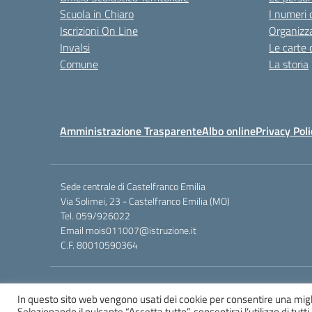
Scuola in Chiaro
I numeri 
Iscrizioni On Line
Organizz
Invalsi
Le carte 
Comune
La storia
Amministrazione Trasparente
Albo online
Privacy Poli
Sede centrale di Castelfranco Emilia
Via Solimei, 23 - Castelfranco Emilia (MO)
Tel. 059/926022
Email
mois011007@istruzione.it
C.F. 80010590364
In questo sito web vengono usati dei cookie per consentire una migl
Selezionando il pulsante “Accetta tutto”, consentirai l’utilizzo di tutt