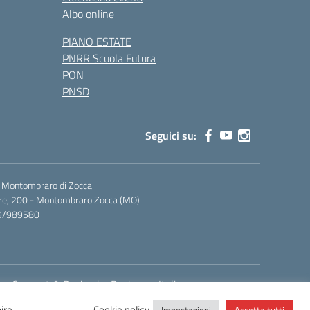
Albo online
PIANO ESTATE
PNRR Scuola Futura
PON
PNSD
Seguici su:
i Montombraro di Zocca
rre, 200 - Montombraro Zocca (MO)
59/989580
Concept & Design by Designers Italia
nire
Cookie policy
Impostazioni
Accetta tutti