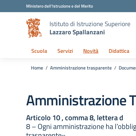
Vai ai contenuti
Vai al menu di navigazione
Vai al footer
Ministero dell'Istruzione e del Merito
Istituto di Istruzione Superiore
Lazzaro Spallanzani
Scuola
Servizi
Novità
Didattica
Home
Amministrazione trasparente
Docume
Amministrazione T
Articolo 10 , comma 8, lettera d
8 – Ogni amministrazione ha l’obblig
trasparente»