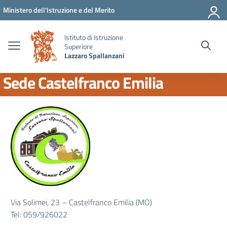
Vai ai contenuti
Vai al menu di navigazione
Vai al footer
Ministero dell'Istruzione e del Merito
Istituto di Istruzione
Superiore
Lazzaro Spallanzani
Sede Castelfranco Emilia
Via Solimei, 23 – Castelfranco Emilia (MO)
Tel: 059/926022