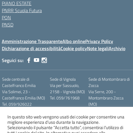
PIANO ESTATE
PNRR Scuola Futura
PON
PNSD
Amministrazione Trasparente
Albo online
Privacy Policy
Dichiarazione di accessibilità
Cookie policy
Note legali
Archivio
Seguici su:
Sede centrale di
Sede di Vignola
Sede di Montombraro di
Castelfranco Emilia
Via per Sassuolo,
Zocca
Via Solimei, 23 -
2158 - Vignola (MO)
Via Serre, 200 -
Castelfranco Emilia (MO)
Tel. 059/761968
Montombraro Zocca
Tel. 059/926022
(MO)
Email
Tel. 059/989580
mois011007@istruzione.it
In questo sito web vengono usati dei cookie per consentire una
migliore esperienza d’uso durante la navigazione.
C.F. 80010590364
Selezionando il pulsante “Accetta tutto”, consentirai l’utilizzo di
tutti i cookie del sito. In alternativa puoi accedere alle