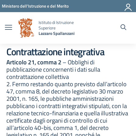
Vai ai contenuti
Vai al menu di navigazione
Vai al footer
Ministero dell'Istruzione e del Merito
Istituto di Istruzione
Superiore
Lazzaro Spallanzani
Contrattazione integrativa
Articolo 21, comma 2
– Obblighi di
pubblicazione concernenti i dati sulla
contrattazione collettiva
2. Fermo restando quanto previsto dall’articolo
47, comma 8, del decreto legislativo 30 marzo
2001, n. 165, le pubbliche amministrazioni
pubblicano i contratti integrativi stipulati, con la
relazione tecnico-finanziaria e quella illustrativa
certificate dagli organi di controllo di cui
all’articolo 40-bis, comma 1, del decreto
legislativo n. 165 del 2001, nonché le