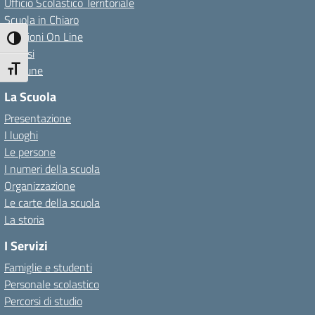
Ufficio Scolastico Territoriale
Scuola in Chiaro
Iscrizioni On Line
Attiva/disattiva alto contrasto
Invalsi
Comune
Attiva/disattiva dimensione testo
La Scuola
Presentazione
I luoghi
Le persone
I numeri della scuola
Organizzazione
Le carte della scuola
La storia
I Servizi
Famiglie e studenti
Personale scolastico
Percorsi di studio