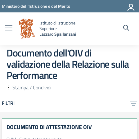
Vai ai contenuti
Vai al menu di navigazione
Vai al footer
Ministero dell'Istruzione e del Merito
Istituto di Istruzione
Superiore
Lazzaro Spallanzani
Documento dell'OIV di
validazione della Relazione sulla
Performance
Stampa / Condividi
FILTRI
DOCUMENTO DI ATTESTAZIONE OIV