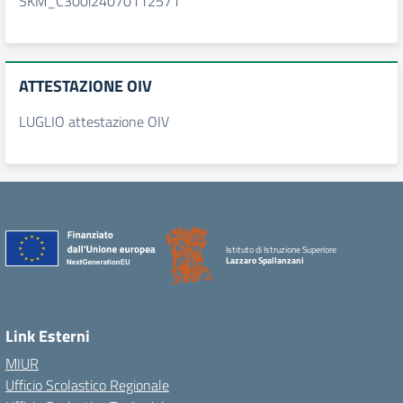
SKM_C300i24070112571
ATTESTAZIONE OIV
LUGLIO attestazione OIV
Istituto di Istruzione Superiore
Lazzaro Spallanzani
Link Esterni
MIUR
Ufficio Scolastico Regionale