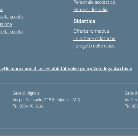
Personale scolastico
ne
Percorsi di studio
della scuola
Didattica
azione
Offerta formativa
della scuola
Le schede didattiche
I progetti delle classi
cy
Dichiarazione di accessibilità
Cookie policy
Note legali
Archivio
Sede di Vignola
Sede d
Via per Sassuolo, 2158 - Vignola (MO)
Via Se
Tel. 059/761968
Tel. 0