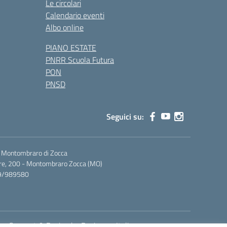
Le circolari
Calendario eventi
Albo online
PIANO ESTATE
PNRR Scuola Futura
PON
PNSD
Seguici su:
i Montombraro di Zocca
rre, 200 - Montombraro Zocca (MO)
59/989580
Concept & Design by Designers Italia