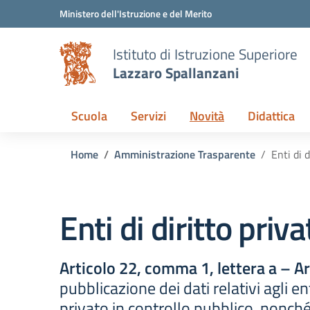
Vai ai contenuti
Vai al menu di navigazione
Vai al footer
Ministero dell'Istruzione e del Merito
Istituto di Istruzione Superiore
Lazzaro Spallanzani
Scuola
Servizi
Novità
Didattica
Home
Amministrazione Trasparente
Enti di d
Enti di diritto priva
Articolo 22, comma 1, lettera a – A
pubblicazione dei dati relativi agli enti
privato in controllo pubblico, nonché 