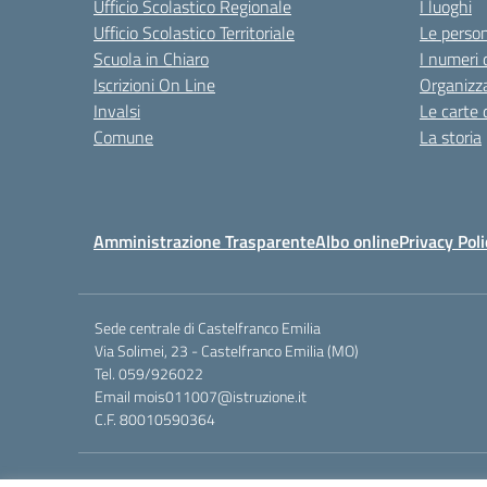
Ufficio Scolastico Regionale
I luoghi
Ufficio Scolastico Territoriale
Le perso
Scuola in Chiaro
I numeri 
Iscrizioni On Line
Organizz
Invalsi
Le carte 
Comune
La storia
Amministrazione Trasparente
Albo online
Privacy Poli
Sede centrale di Castelfranco Emilia
Via Solimei, 23 - Castelfranco Emilia (MO)
Tel. 059/926022
Email
mois011007@istruzione.it
C.F. 80010590364