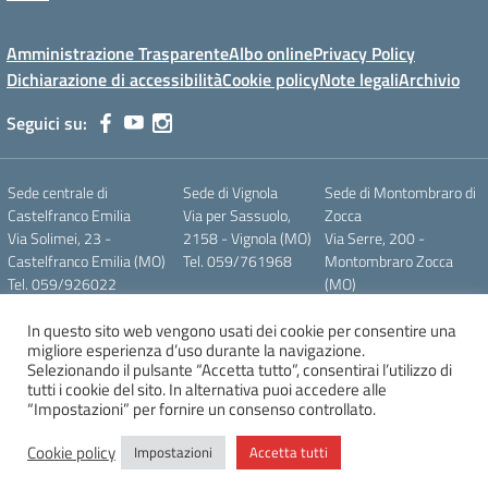
Amministrazione Trasparente
Albo online
Privacy Policy
Dichiarazione di accessibilità
Cookie policy
Note legali
Archivio
Seguici su:
Sede centrale di
Sede di Vignola
Sede di Montombraro di
Castelfranco Emilia
Via per Sassuolo,
Zocca
Via Solimei, 23 -
2158 - Vignola (MO)
Via Serre, 200 -
Castelfranco Emilia (MO)
Tel. 059/761968
Montombraro Zocca
Tel. 059/926022
(MO)
Email
Tel. 059/989580
mois011007@istruzione.it
In questo sito web vengono usati dei cookie per consentire una
migliore esperienza d’uso durante la navigazione.
C.F. 80010590364
Selezionando il pulsante “Accetta tutto”, consentirai l’utilizzo di
tutti i cookie del sito. In alternativa puoi accedere alle
“Impostazioni” per fornire un consenso controllato.
Concept & Design by Designers Italia
Cookie policy
Impostazioni
Accetta tutti