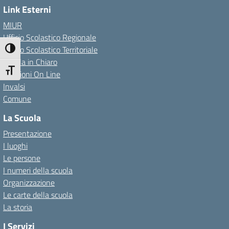
Link Esterni
MIUR
Ufficio Scolastico Regionale
Ufficio Scolastico Territoriale
Attiva/disattiva alto contrasto
Scuola in Chiaro
Attiva/disattiva dimensione testo
Iscrizioni On Line
Invalsi
Comune
La Scuola
Presentazione
I luoghi
Le persone
I numeri della scuola
Organizzazione
Le carte della scuola
La storia
I Servizi