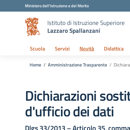
Vai ai contenuti
Vai al menu di navigazione
Vai al footer
Ministero dell'Istruzione e del Merito
Istituto di Istruzione Superiore
Lazzaro Spallanzani
Scuola
Servizi
Novità
Didattica
Home
Amministrazione Trasparente
Dichiara
Dichiarazioni sosti
d'ufficio dei dati
Dlgs 33/2013 – Articolo 35, comma