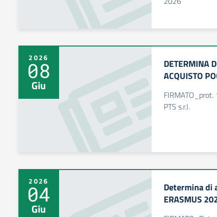
2026
2026
DETERMINA D
08
ACQUISTO PO
Giu
FIRMATO_prot. 1
PTS s.r.l.
2026
Determina di 
04
ERASMUS 20
Giu