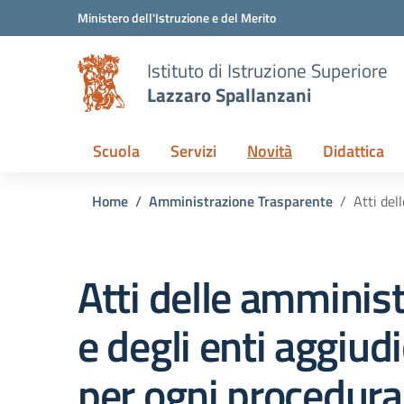
Vai ai contenuti
Vai al menu di navigazione
Vai al footer
Ministero dell'Istruzione e del Merito
Istituto di Istruzione Superiore
Lazzaro Spallanzani
Scuola
Servizi
Novità
Didattica
Home
Amministrazione Trasparente
Atti del
Atti delle amminist
e degli enti aggiud
per ogni procedura