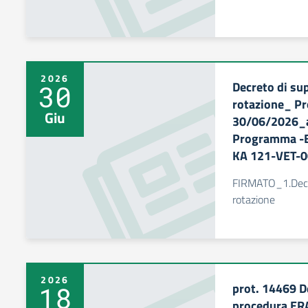
2026
Decreto di su
30
rotazione_ Pr
Giu
30/06/2026_a
Programma -
KA 121-VET-
FIRMATO_1.Decre
rotazione
2026
prot. 14469 D
18
procedura E