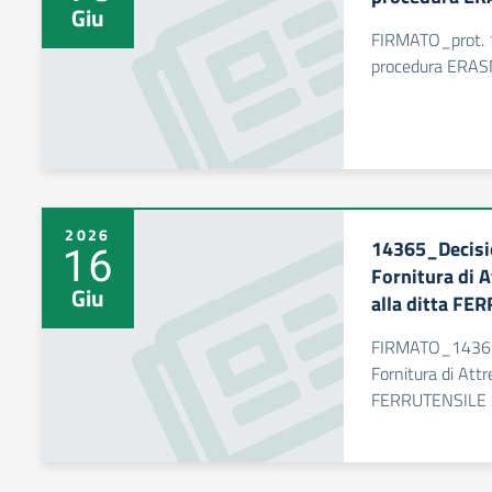
Giu
FIRMATO_prot. 1
procedura ERA
2026
14365_Decisio
16
Fornitura di A
Giu
alla ditta FE
FIRMATO_14365_
Fornitura di Attr
FERRUTENSILE 