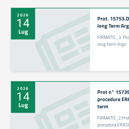
2026
Prot. 15753.D
14
long Term Ar
Lug
FIRMATO_3. Prot
long term Argo
2026
Prot n° 15739
14
procedura ER
Lug
term
FIRMATO_2.Prot
procedura ERAS