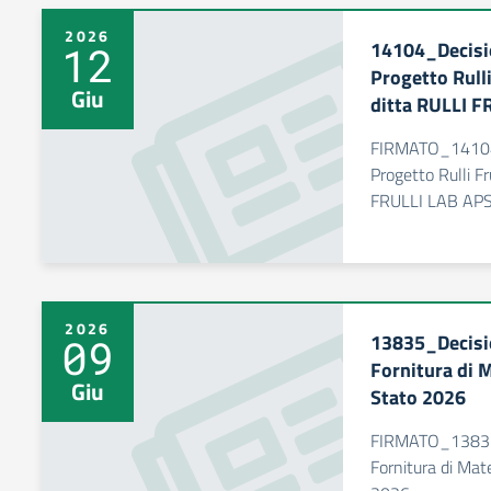
2026
14104_Decisio
12
Progetto Rulli
Giu
ditta RULLI F
FIRMATO_14104_
Progetto Rulli Fr
FRULLI LAB AP
2026
13835_Decisio
09
Fornitura di 
Giu
Stato 2026
FIRMATO_13835_
Fornitura di Mat